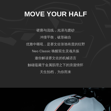
MOVE YOUR HALF
官网首页
硬廓与流线，光泽与磨砂
车型展示
冲撞平衡，破形融合
前后意大利进口
优雅中嘶吼，是赛文佐张弛有度的狂野
后市场用品
Neo Classic 唤醒双生灵魂共振
邀你解读赛文佐的机械语言
触碰蕴藏于金属肌理之下的浪漫情怀
关于我们
天生拍档，为你而来
服务咨询
高强度、轻量化
中国官网