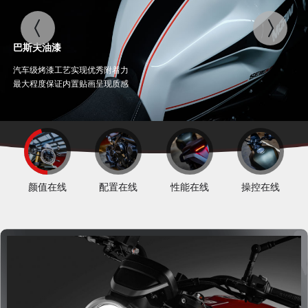
EN
巴斯夫油漆
汽车级烤漆工艺实现优秀附着力
最大程度保证内置贴画呈现质感
铬钼合金钢管车架
颜值在线
配置在线
性能在线
操控在线